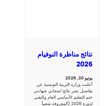
ل
س
ي
ز
ي
ا
م
2
نتائج مناظرة النوفيام
0
1
2026
4
ا
يونيو 30, 2026
ن
أعلنت وزارة التربية التونسية عن
ج
تفاصيل نشر نتائج امتحاني شهادتي
ل
ختم التعليم الأساسي العام والتقني
ي
لدورة 2026 (المعروفة شعبياً