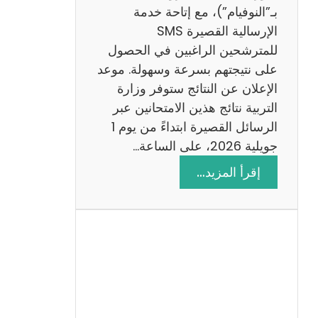
ز
بـ”النوفيام”)، مع إتاحة خدمة
ي
الإرسالية القصيرة SMS
ة
للمترشحين الراغبين في الحصول
م
على نتيجتهم بسرعة وسهولة. موعد
ع
الإعلان عن النتائج ستوفر وزارة
ا
التربية نتائج هذين الامتحانين عبر
ل
الرسائل القصيرة ابتداءً من يوم 1
ا
جويلية 2026، على الساعة…
ص
:
إقرأ المزيد…
ل
ن
ا
ت
ح
ا
ئ
ج
م
ن