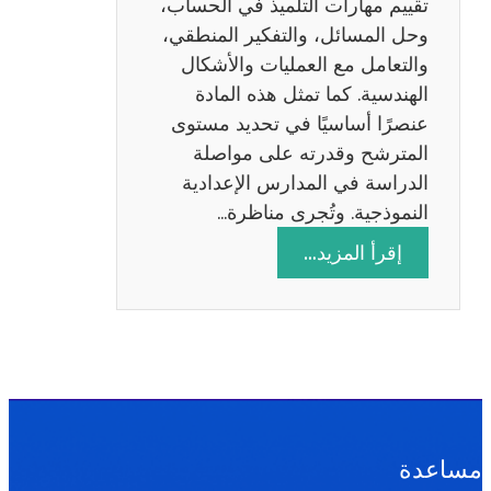
تقييم مهارات التلميذ في الحساب،
س
وحل المسائل، والتفكير المنطقي،
ة
والتعامل مع العمليات والأشكال
2
الهندسية. كما تمثل هذه المادة
0
عنصرًا أساسيًا في تحديد مستوى
2
المترشح وقدرته على مواصلة
6
الدراسة في المدارس الإعدادية
النموذجية. وتُجرى مناظرة…
:
إقرأ المزيد…
م
ن
ا
ظ
ر
ة
ا
مساعدة
ل