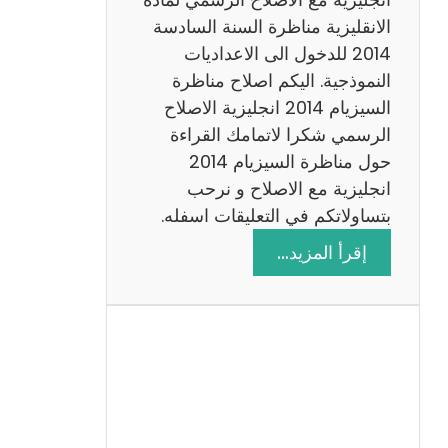
ا
الانقليزية مناظرة السنة السادسة
ت
2014 للدخول الى الاعداديات
م
النموذجية. اليكم اصلاح مناظرة
ع
السيزيام 2014 انجليزية الاصلاح
ا
الرسمي شكرا لاتمامك القراءة
ل
حول مناظرة السيزيام 2014
ا
انجليزية مع الاصلاح و نرحب
ص
بتساولاتكم في التعليقات اسفله.
ل
:
إقرأ المزيد…
ا
م
ح
ن
ا
ظ
ر
ة
ا