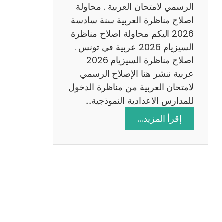
ن
الرسمي لامتحان العربية . محاولة
ة
اصلاح مناظرة العربية سنة سادسة
س
2026 اليكم محاولة اصلاح مناظرة
ا
السيزيام 2026 عربية في تونس .
د
اصلاح مناظرة السيزيام 2026
س
عربية ننشر هنا الإصلاح الرسمي
ة
لامتحان العربية من مناظرة الدخول
2
للمدارس الاعدادية النموذجية.…
0
:
إقرأ المزيد…
2
ا
6
ص
ل
ا
ح
م
ن