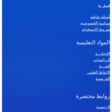
ر
اتصل بنا
ي
أسئلة شائعة
ا
سياسة الخصوصية
ض
شروط الإستخدام
ي
ا
المواد التعليمية
ت
س
الإنجليزية
الرياضيات
ن
العربية
ة
الإيقاظ العلمي
س
الفرنسية
ا
د
س
روابط مختصرة
ة
الرئيسية
2