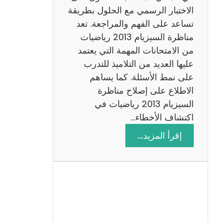
ي
الاختبار الرسمي مع الحلول بطريقة
ة
تساعد على الفهم والمراجعة. تعد
م
مناظرة السيزيام 2013 رياضيات
ع
من الامتحانات المهمة التي يعتمد
ا
عليها العديد من التلاميذ للتدرب
ل
على نمط الأسئلة. كما يساهم
ا
الاطلاع على إصلاح مناظرة
ص
السيزيام 2013 رياضيات في
ل
اكتشاف الأخطاء…
ا
:
إقرأ المزيد…
ح
م
ن
ا
ظ
ر
ة