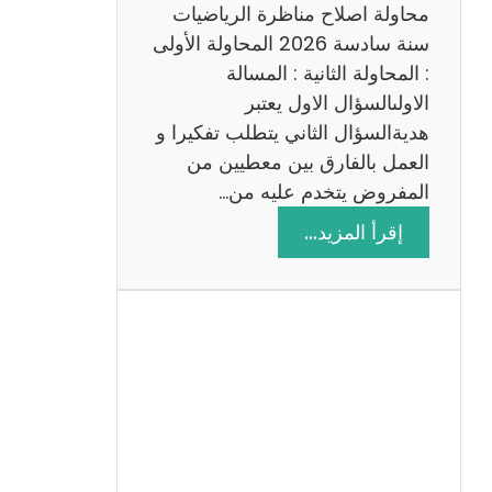
ي
محاولة اصلاح مناظرة الرياضيات
ة
سنة سادسة 2026 المحاولة الأولى
: المحاولة الثانية : المسالة
الاولىالسؤال الاول يعتبر
هديةالسؤال الثاني يتطلب تفكيرا و
العمل بالفارق بين معطيين من
المفروض يتخدم عليه من…
:
إقرأ المزيد…
ا
ص
ل
ا
ح
م
ن
ا