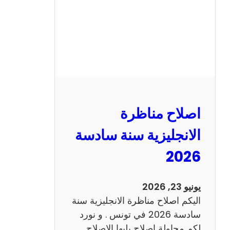
ا
ظ
ر
ة
ا
ل
ف
ر
اصلاح مناظرة
ن
س
الانجليزية سنة سادسة
ي
2026
ة
س
ن
يونيو 23, 2026
ة
اليكم اصلاح مناظرة الانجليزية سنة
س
سادسة 2026 في تونس . و نورد
ا
لكم محاولة اصلاح يليها الاصلاح