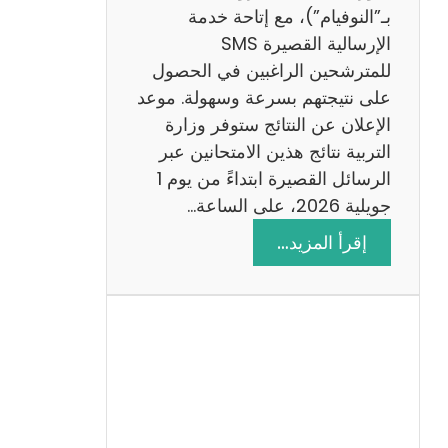
ز
بـ”النوفيام”)، مع إتاحة خدمة
ي
الإرسالية القصيرة SMS
ة
للمترشحين الراغبين في الحصول
م
على نتيجتهم بسرعة وسهولة. موعد
ع
الإعلان عن النتائج ستوفر وزارة
ا
التربية نتائج هذين الامتحانين عبر
ل
الرسائل القصيرة ابتداءً من يوم 1
ا
جويلية 2026، على الساعة…
ص
:
إقرأ المزيد…
ل
ن
ا
ت
ح
ا
ئ
ج
م
ن