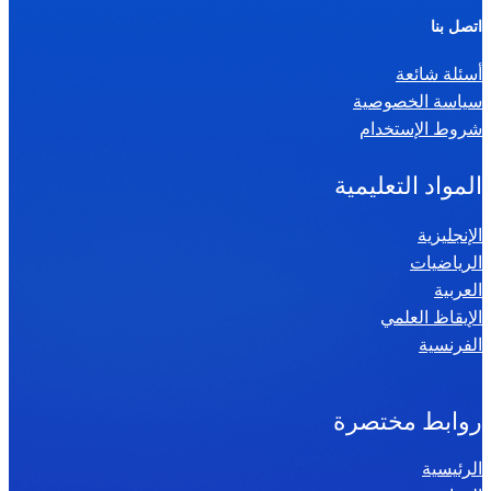
ر
اتصل بنا
ي
أسئلة شائعة
ا
سياسة الخصوصية
ض
شروط الإستخدام
ي
ا
المواد التعليمية
ت
س
الإنجليزية
الرياضيات
ن
العربية
ة
الإيقاظ العلمي
س
الفرنسية
ا
د
س
روابط مختصرة
ة
الرئيسية
2