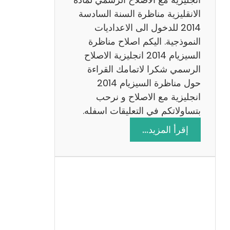
ا
الانقليزية مناظرة السنة السادسة
ت
2014 للدخول الى الاعداديات
م
النموذجية. اليكم اصلاح مناظرة
ع
السيزيام 2014 انجليزية الاصلاح
ا
الرسمي شكرا لاتمامك القراءة
ل
حول مناظرة السيزيام 2014
ا
انجليزية مع الاصلاح و نرحب
ص
بتساولاتكم في التعليقات اسفله.
ل
:
إقرأ المزيد…
ا
م
ح
ن
ا
ظ
ر
ة
ا