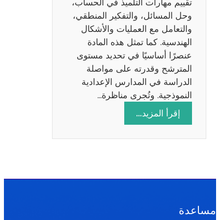
تقييم مهارات التلميذ في الحساب،
س
وحل المسائل، والتفكير المنطقي،
ة
والتعامل مع العمليات والأشكال
2
الهندسية. كما تمثل هذه المادة
0
عنصرًا أساسيًا في تحديد مستوى
2
المترشح وقدرته على مواصلة
6
الدراسة في المدارس الإعدادية
النموذجية. وتُجرى مناظرة…
:
إقرأ المزيد…
م
ن
ا
ظ
ر
ة
ا
مساعدة
ل