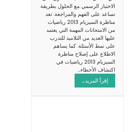
ي
الاختبار الرسمي مع الحلول بطريقة
ة
تساعد على الفهم والمراجعة. تعد
م
مناظرة السيزيام 2013 رياضيات
ع
من الامتحانات المهمة التي يعتمد
ا
عليها العديد من التلاميذ للتدرب
ل
على نمط الأسئلة. كما يساهم
ا
الاطلاع على إصلاح مناظرة
ص
السيزيام 2013 رياضيات في
ل
اكتشاف الأخطاء…
ا
:
إقرأ المزيد…
ح
م
ن
ا
ظ
ر
ة