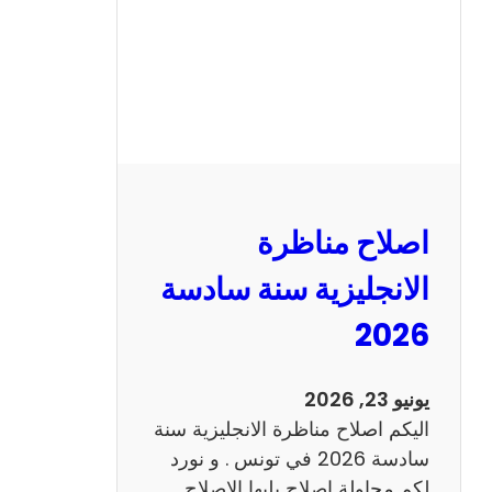
ا
ظ
ر
ة
ا
ل
ف
ر
اصلاح مناظرة
ن
س
الانجليزية سنة سادسة
ي
2026
ة
س
ن
يونيو 23, 2026
ة
اليكم اصلاح مناظرة الانجليزية سنة
س
سادسة 2026 في تونس . و نورد
ا
لكم محاولة اصلاح يليها الاصلاح