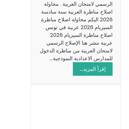
ن
الرسمي لامتحان العربية . محاولة
ة
اصلاح مناظرة العربية سنة سادسة
س
2026 اليكم محاولة اصلاح مناظرة
ا
السيزيام 2026 عربية في تونس .
د
اصلاح مناظرة السيزيام 2026
س
عربية ننشر هنا الإصلاح الرسمي
ة
لامتحان العربية من مناظرة الدخول
2
للمدارس الاعدادية النموذجية.…
0
:
إقرأ المزيد…
2
ا
6
ص
ل
ا
ح
م
ن