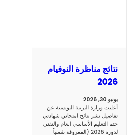
ل
س
ي
ز
ي
ا
م
2
نتائج مناظرة النوفيام
0
1
2026
4
ا
يونيو 30, 2026
ن
أعلنت وزارة التربية التونسية عن
ج
تفاصيل نشر نتائج امتحاني شهادتي
ل
ختم التعليم الأساسي العام والتقني
ي
لدورة 2026 (المعروفة شعبياً