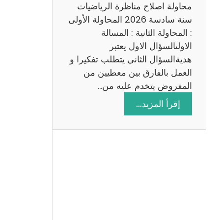
ي
محاولة اصلاح مناظرة الرياضيات
ة
سنة سادسة 2026 المحاولة الأولى
: المحاولة الثانية : المسالة
الاولىالسؤال الاول يعتبر
هديةالسؤال الثاني يتطلب تفكيرا و
العمل بالفارق بين معطيين من
المفروض يتخدم عليه من…
:
إقرأ المزيد…
ا
ص
ل
ا
ح
م
ن
ا