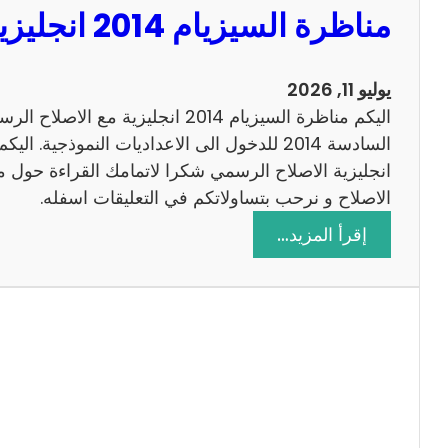
مناظرة السيزيام 2014 انجليزية مع الاصلاح
0
1
3
يوليو 11, 2026
ر
اليكم مناظرة السيزيام 2014 انجليزية 
ي
ا
ض
الاصلاح و نرحب بتساولاتكم في التعليقات اسفله.
ي
:
إقرأ المزيد…
ا
م
ت
ن
م
ا
ع
ظ
ا
ر
ل
ة
ا
ا
ص