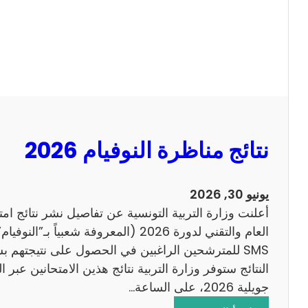
ل
ل
س
ا
ي
ح
ز
ي
ا
م
2
نتائج مناظرة النوفيام 2026
0
1
4
يونيو 30, 2026
ا
أعلنت وزارة التربية التونسية عن تفاصيل نشر نتائج ام
ن
العام والتقني لدورة 2026 (المعروفة شعبي
ج
SMS للمترشحين الراغبين في الحصول على نتيجتهم 
ل
ي
جويلية 2026، على الساعة…
ز