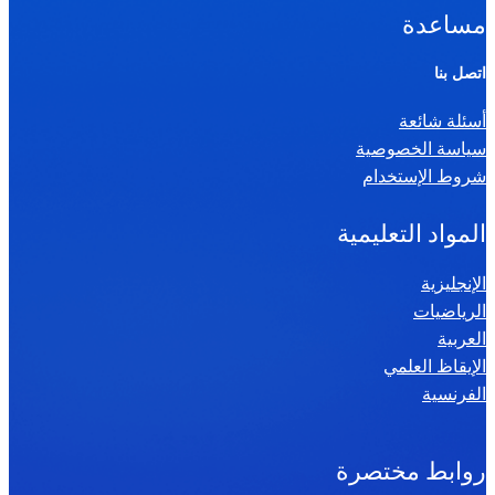
ا
مساعدة
ل
ر
اتصل بنا
ي
أسئلة شائعة
ا
سياسة الخصوصية
ض
شروط الإستخدام
ي
ا
المواد التعليمية
ت
س
الإنجليزية
الرياضيات
ن
العربية
ة
الإيقاظ العلمي
س
الفرنسية
ا
د
س
روابط مختصرة
ة