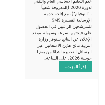
ختم التعليم الأساسي العام والتقني
ي
لدورة 2026 (المعروفة شعبياً
ز
بـ”النوفيام”)، مع إتاحة خدمة
ي
الإرسالية القصيرة SMS
ة
للمترشحين الراغبين في الحصول
م
على نتيجتهم بسرعة وسهولة. موعد
ع
الإعلان عن النتائج ستوفر وزارة
ا
التربية نتائج هذين الامتحانين عبر
ل
الرسائل القصيرة ابتداءً من يوم 1
ا
جويلية 2026، على الساعة…
ص
:
إقرأ المزيد…
ل
ن
ا
ت
ح
ا
ئ
ج
م