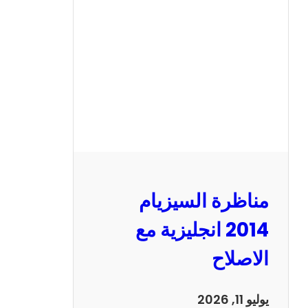
ر
ة
ا
ل
س
ي
ز
ي
ا
م
2
مناظرة السيزيام
0
1
2014 انجليزية مع
3
الاصلاح
ر
ي
ا
يوليو 11, 2026