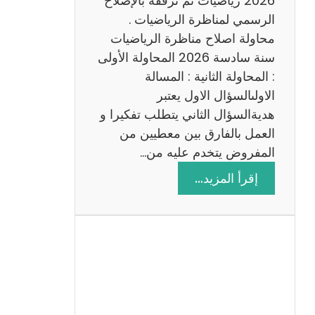
2026 رياضيات ثم نرفقه بالإصلاح
ب
الرسمي لمناظرة الرياضيات .
ي
محاولة اصلاح مناظرة الرياضيات
ة
سنة سادسة 2026 المحاولة الأولى
: المحاولة الثانية : المسالة
الاولىالسؤال الاول يعتبر
هديةالسؤال الثاني يتطلب تفكيرا و
العمل بالفارق بين معطيين من
المفروض يتخدم عليه من…
:
إقرأ المزيد…
ا
ص
ل
ا
ح
م
ن