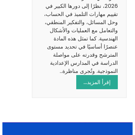
ا
2026، نظرًا إلى دورها الكبير في
د
تقييم مهارات التلميذ في الحساب،
س
وحل المسائل، والتفكير المنطقي،
ة
والتعامل مع العمليات والأشكال
2
الهندسية. كما تمثل هذه المادة
0
عنصرًا أساسيًا في تحديد مستوى
2
المترشح وقدرته على مواصلة
6
الدراسة في المدارس الإعدادية
النموذجية. وتُجرى مناظرة…
:
إقرأ المزيد…
م
ن
ا
ظ
ر
ة