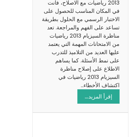
ي
2013 رياضيات مع الاصلاح، فأنت
ز
في المكان المناسب للحصول على
ي
الاختبار الرسمي مع الحلول بطريقة
ة
تساعد على الفهم والمراجعة. تعد
م
مناظرة السيزيام 2013 رياضيات
ع
من الامتحانات المهمة التي يعتمد
ا
عليها العديد من التلاميذ للتدرب
ل
على نمط الأسئلة. كما يساهم
ا
الاطلاع على إصلاح مناظرة
ص
السيزيام 2013 رياضيات في
ل
اكتشاف الأخطاء…
ا
:
إقرأ المزيد…
ح
م
ن
ا
ظ