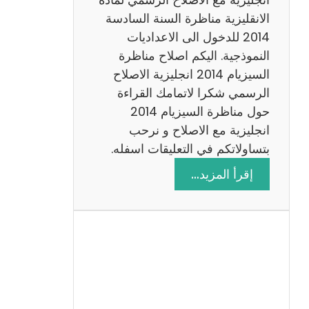
ا
الانقليزية مناظرة السنة السادسة
ت
2014 للدخول الى الاعداديات
م
النموذجية. اليكم اصلاح مناظرة
ع
السيزيام 2014 انجليزية الاصلاح
ا
الرسمي شكرا لاتمامك القراءة
ل
حول مناظرة السيزيام 2014
ا
انجليزية مع الاصلاح و نرحب
ص
بتساولاتكم في التعليقات اسفله.
ل
:
إقرأ المزيد…
ا
م
ح
ن
ا
ظ
ر
ة
ا