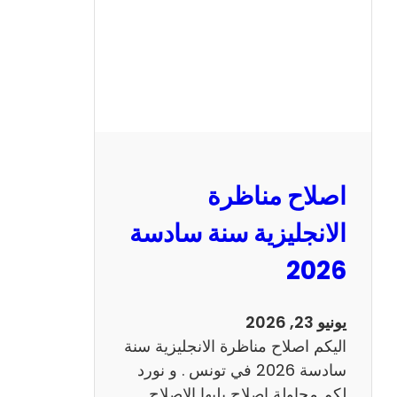
ا
ظ
ر
ة
ا
ل
ف
ر
اصلاح مناظرة
ن
س
الانجليزية سنة سادسة
ي
2026
ة
س
ن
يونيو 23, 2026
ة
اليكم اصلاح مناظرة الانجليزية سنة
س
سادسة 2026 في تونس . و نورد
ا
لكم محاولة اصلاح يليها الاصلاح