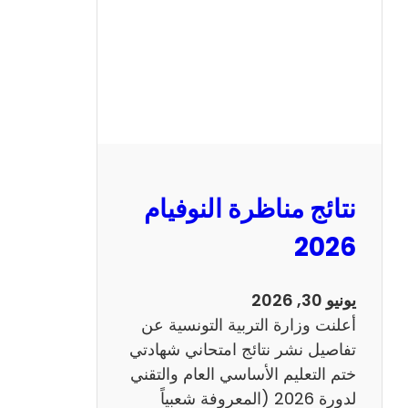
ل
س
ي
ز
ي
ا
م
2
نتائج مناظرة النوفيام
0
1
2026
4
ا
يونيو 30, 2026
ن
أعلنت وزارة التربية التونسية عن
ج
تفاصيل نشر نتائج امتحاني شهادتي
ل
ختم التعليم الأساسي العام والتقني
ي
لدورة 2026 (المعروفة شعبياً