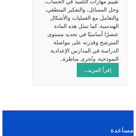
تقييم مهارات التلميذ في الحساب،
س
وحل المسائل، والتفكير المنطقي،
ة
والتعامل مع العمليات والأشكال
2
الهندسية. كما تمثل هذه المادة
0
عنصرًا أساسيًا في تحديد مستوى
2
المترشح وقدرته على مواصلة
6
الدراسة في المدارس الإعدادية
النموذجية. وتُجرى مناظرة…
:
إقرأ المزيد…
م
ن
ا
ظ
ر
ة
ا
مساعدة
ل