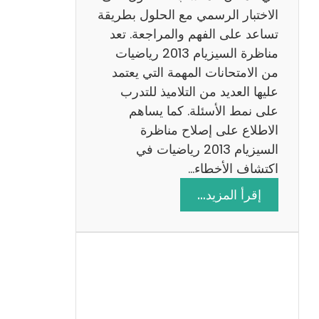
ي
الاختبار الرسمي مع الحلول بطريقة
ة
تساعد على الفهم والمراجعة. تعد
م
مناظرة السيزيام 2013 رياضيات
ع
من الامتحانات المهمة التي يعتمد
ا
عليها العديد من التلاميذ للتدرب
ل
على نمط الأسئلة. كما يساهم
ا
الاطلاع على إصلاح مناظرة
ص
السيزيام 2013 رياضيات في
ل
اكتشاف الأخطاء…
ا
:
إقرأ المزيد…
ح
م
ن
ا
ظ
ر
ة