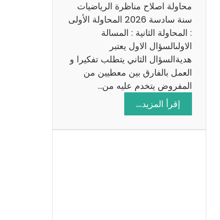
ي
محاولة اصلاح مناظرة الرياضيات
ة
سنة سادسة 2026 المحاولة الأولى
: المحاولة الثانية : المسالة
الاولىالسؤال الاول يعتبر
هديةالسؤال الثاني يتطلب تفكيرا و
العمل بالفارق بين معطيين من
المفروض يتخدم عليه من…
:
إقرأ المزيد…
ا
ص
ل
ا
ح
م
ن
ا