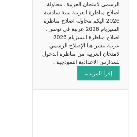
ن
الرسمي لامتحان العربية . محاولة
ة
اصلاح مناظرة العربية سنة سادسة
س
2026 اليكم محاولة اصلاح مناظرة
ا
السيزيام 2026 عربية في تونس .
د
اصلاح مناظرة السيزيام 2026
س
عربية ننشر هنا الإصلاح الرسمي
ة
لامتحان العربية من مناظرة الدخول
2
للمدارس الاعدادية النموذجية.…
0
:
إقرأ المزيد…
2
ا
6
ص
ل
ا
ح
م
ن