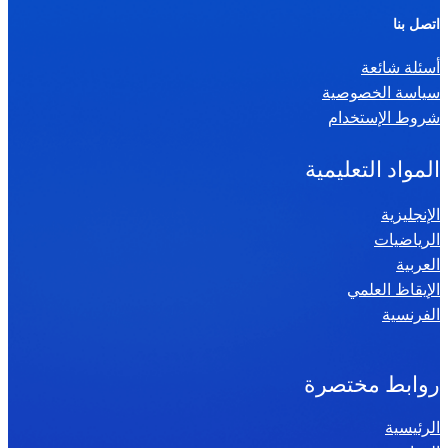
ر
اتصل بنا
ي
أسئلة شائعة
ا
سياسة الخصوصية
ض
شروط الإستخدام
ي
ا
المواد التعليمية
ت
س
الإنجليزية
الرياضيات
ن
العربية
ة
الإيقاظ العلمي
س
الفرنسية
ا
د
س
روابط مختصرة
ة
الرئيسية
2