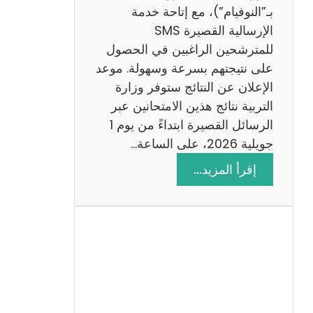
ز
بـ”النوفيام”)، مع إتاحة خدمة
ي
الإرسالية القصيرة SMS
ة
للمترشحين الراغبين في الحصول
م
على نتيجتهم بسرعة وسهولة. موعد
ع
الإعلان عن النتائج ستوفر وزارة
ا
التربية نتائج هذين الامتحانين عبر
ل
الرسائل القصيرة ابتداءً من يوم 1
ا
جويلية 2026، على الساعة…
ص
:
إقرأ المزيد…
ل
ن
ا
ت
ح
ا
ئ
ج
م
ن