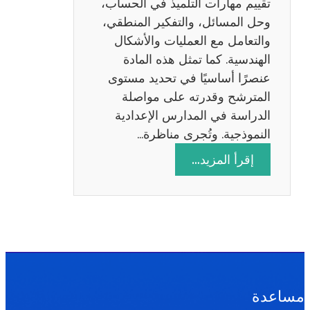
تقييم مهارات التلميذ في الحساب،
س
وحل المسائل، والتفكير المنطقي،
ة
والتعامل مع العمليات والأشكال
2
الهندسية. كما تمثل هذه المادة
0
عنصرًا أساسيًا في تحديد مستوى
2
المترشح وقدرته على مواصلة
6
الدراسة في المدارس الإعدادية
النموذجية. وتُجرى مناظرة…
:
إقرأ المزيد…
م
ن
ا
ظ
ر
ة
ا
مساعدة
ل