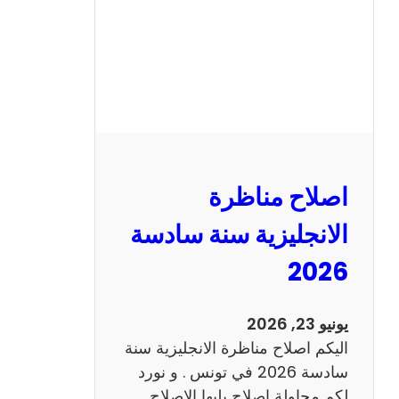
ا
ظ
ر
ة
ا
ل
ف
ر
اصلاح مناظرة
ن
س
الانجليزية سنة سادسة
ي
2026
ة
س
ن
يونيو 23, 2026
ة
اليكم اصلاح مناظرة الانجليزية سنة
س
سادسة 2026 في تونس . و نورد
ا
لكم محاولة اصلاح يليها الاصلاح