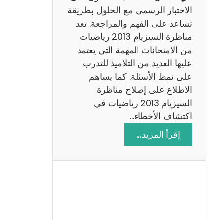
ي
الاختبار الرسمي مع الحلول بطريقة
ة
تساعد على الفهم والمراجعة. تعد
م
مناظرة السيزيام 2013 رياضيات
ع
من الامتحانات المهمة التي يعتمد
ا
عليها العديد من التلاميذ للتدرب
ل
على نمط الأسئلة. كما يساهم
ا
الاطلاع على إصلاح مناظرة
ص
السيزيام 2013 رياضيات في
ل
اكتشاف الأخطاء…
ا
:
إقرأ المزيد…
ح
م
ن
ا
ظ
ر
ة