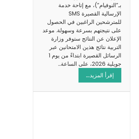
ز
بـ”النوفيام”)، مع إتاحة خدمة
ي
الإرسالية القصيرة SMS
ة
للمترشحين الراغبين في الحصول
م
على نتيجتهم بسرعة وسهولة. موعد
ع
الإعلان عن النتائج ستوفر وزارة
ا
التربية نتائج هذين الامتحانين عبر
ل
الرسائل القصيرة ابتداءً من يوم 1
ا
جويلية 2026، على الساعة…
ص
:
إقرأ المزيد…
ل
ن
ا
ت
ح
ا
ئ
ج
م
ن