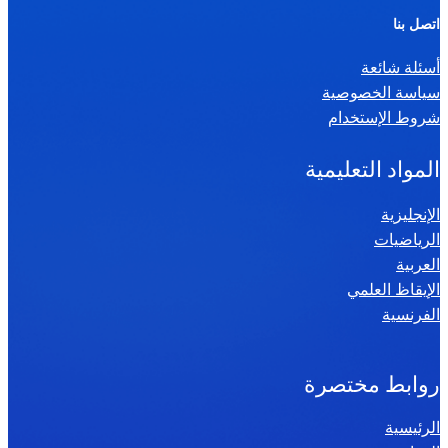
ر
اتصل بنا
ي
أسئلة شائعة
ا
سياسة الخصوصية
ض
شروط الإستخدام
ي
ا
المواد التعليمية
ت
س
الإنجليزية
الرياضيات
ن
العربية
ة
الإيقاظ العلمي
س
الفرنسية
ا
د
س
روابط مختصرة
ة
الرئيسية
2