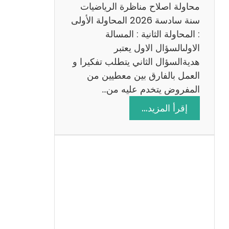
ي
محاولة اصلاح مناظرة الرياضيات
ة
سنة سادسة 2026 المحاولة الأولى
: المحاولة الثانية : المسالة
الاولىالسؤال الاول يعتبر
هديةالسؤال الثاني يتطلب تفكيرا و
العمل بالفارق بين معطيين من
المفروض يتخدم عليه من…
:
إقرأ المزيد…
ا
ص
ل
ا
ح
م
ن
ا