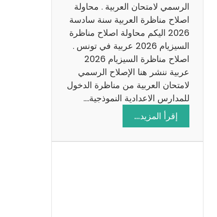
ن
الرسمي لامتحان العربية . محاولة
ة
اصلاح مناظرة العربية سنة سادسة
س
2026 اليكم محاولة اصلاح مناظرة
ا
السيزيام 2026 عربية في تونس .
د
اصلاح مناظرة السيزيام 2026
س
عربية ننشر هنا الإصلاح الرسمي
ة
لامتحان العربية من مناظرة الدخول
2
للمدارس الاعدادية النموذجية.…
0
:
إقرأ المزيد…
2
ا
6
ص
ل
ا
ح
م
ن