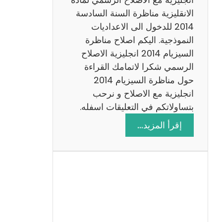
ا
الانقليزية مناظرة السنة السادسة
ت
2014 للدخول الى الاعداديات
م
النموذجية. اليكم اصلاح مناظرة
ع
السيزيام 2014 انجليزية الاصلاح
ا
الرسمي شكرا لاتمامك القراءة
ل
حول مناظرة السيزيام 2014
ا
انجليزية مع الاصلاح و نرحب
ص
بتساولاتكم في التعليقات اسفله.
ل
:
إقرأ المزيد…
ا
م
ح
ن
ا
ظ
ر
ة
ا