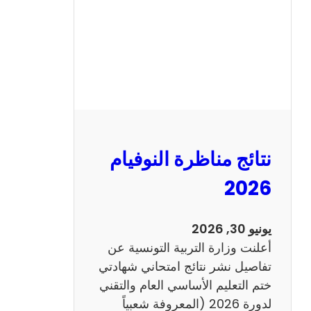
ل
س
ي
ز
ي
ا
م
2
نتائج مناظرة النوفيام
0
1
2026
4
ا
يونيو 30, 2026
ن
أعلنت وزارة التربية التونسية عن
ج
تفاصيل نشر نتائج امتحاني شهادتي
ل
ختم التعليم الأساسي العام والتقني
ي
لدورة 2026 (المعروفة شعبياً