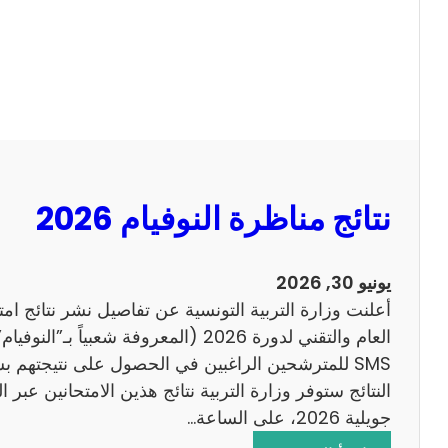
ل
ل
س
ا
ي
ح
ز
ي
ا
م
2
نتائج مناظرة النوفيام 2026
0
1
4
يونيو 30, 2026
ا
أعلنت وزارة التربية التونسية عن تفاصيل نشر نتائج ام
ن
العام والتقني لدورة 2026 (المعروفة شعبي
ج
SMS للمترشحين الراغبين في الحصول على نتيجتهم 
ل
ي
جويلية 2026، على الساعة…
ز