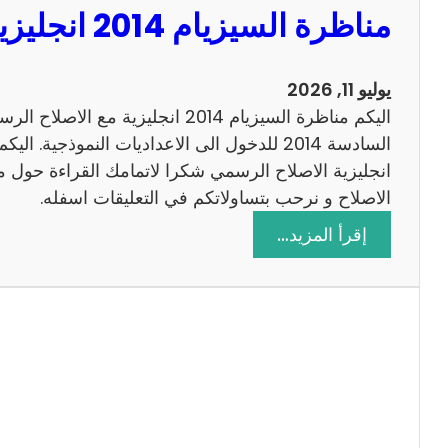
مناظرة السيزيام 2014 انجليزية مع الاصلاح
0
1
3
يوليو 11, 2026
ر
اليكم مناظرة السيزيام 2014 انجليزية 
ي
ا
ض
الاصلاح و نرحب بتساولاتكم في التعليقات اسفله.
ي
:
إقرأ المزيد…
ا
م
ت
ن
م
ا
ع
ظ
ا
ر
ل
ة
ا
ا
ص