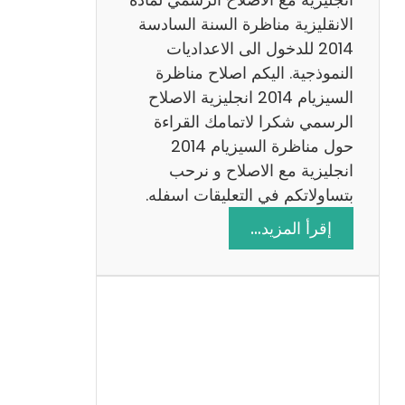
ا
الانقليزية مناظرة السنة السادسة
ت
2014 للدخول الى الاعداديات
م
النموذجية. اليكم اصلاح مناظرة
ع
السيزيام 2014 انجليزية الاصلاح
ا
الرسمي شكرا لاتمامك القراءة
ل
حول مناظرة السيزيام 2014
ا
انجليزية مع الاصلاح و نرحب
ص
بتساولاتكم في التعليقات اسفله.
ل
:
إقرأ المزيد…
ا
م
ح
ن
ا
ظ
ر
ة
ا