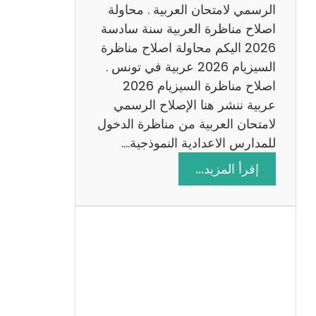
ن
الرسمي لامتحان العربية . محاولة
ة
اصلاح مناظرة العربية سنة سادسة
س
2026 اليكم محاولة اصلاح مناظرة
ا
السيزيام 2026 عربية في تونس .
د
اصلاح مناظرة السيزيام 2026
س
عربية ننشر هنا الإصلاح الرسمي
ة
لامتحان العربية من مناظرة الدخول
2
للمدارس الاعدادية النموذجية.…
0
:
إقرأ المزيد…
2
ا
6
ص
ل
ا
ح
م
ن