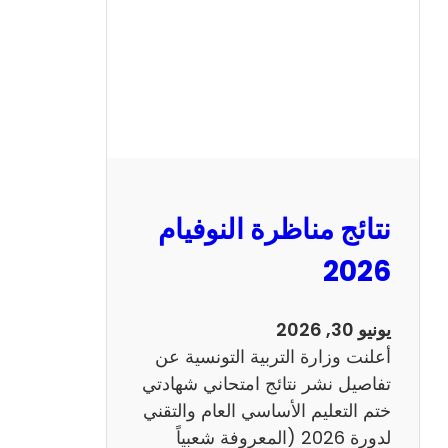
ل
س
ي
ز
ي
ا
م
2
نتائج مناظرة النوفيام
0
1
2026
4
ا
يونيو 30, 2026
ن
أعلنت وزارة التربية التونسية عن
ج
تفاصيل نشر نتائج امتحاني شهادتي
ل
ختم التعليم الأساسي العام والتقني
ي
لدورة 2026 (المعروفة شعبياً