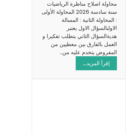
ي
محاولة اصلاح مناظرة الرياضيات
ة
سنة سادسة 2026 المحاولة الأولى
: المحاولة الثانية : المسالة
الاولىالسؤال الاول يعتبر
هديةالسؤال الثاني يتطلب تفكيرا و
العمل بالفارق بين معطيين من
المفروض يتخدم عليه من…
:
إقرأ المزيد…
ا
ص
ل
ا
ح
م
ن
ا