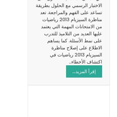
ي
الاختبار الرسمي مع الحلول بطريقة
ة
تساعد على الفهم والمراجعة. تعد
م
مناظرة السيزيام 2013 رياضيات
ع
من الامتحانات المهمة التي يعتمد
ا
عليها العديد من التلاميذ للتدرب
ل
على نمط الأسئلة. كما يساهم
ا
الاطلاع على إصلاح مناظرة
ص
السيزيام 2013 رياضيات في
ل
اكتشاف الأخطاء…
ا
:
إقرأ المزيد…
ح
م
ن
ا
ظ
ر
ة