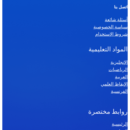
ر
اتصل بنا
ي
أسئلة شائعة
ا
سياسة الخصوصية
ض
شروط الإستخدام
ي
ا
المواد التعليمية
ت
س
الإنجليزية
الرياضيات
ن
العربية
ة
الإيقاظ العلمي
س
الفرنسية
ا
د
س
روابط مختصرة
ة
الرئيسية
2