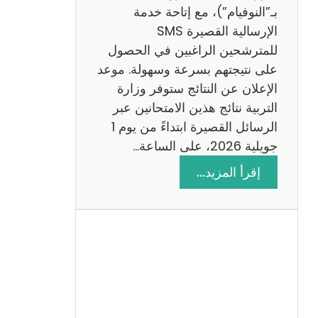
ز
بـ”النوفيام”)، مع إتاحة خدمة
ي
الإرسالية القصيرة SMS
ة
للمترشحين الراغبين في الحصول
م
على نتيجتهم بسرعة وسهولة. موعد
ع
الإعلان عن النتائج ستوفر وزارة
ا
التربية نتائج هذين الامتحانين عبر
ل
الرسائل القصيرة ابتداءً من يوم 1
ا
جويلية 2026، على الساعة…
ص
:
إقرأ المزيد…
ل
ن
ا
ت
ح
ا
ئ
ج
م
ن