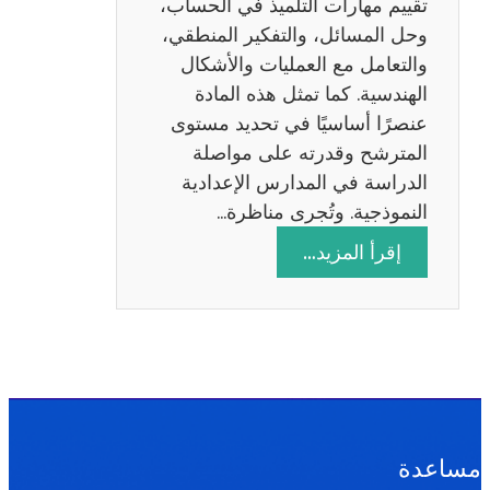
تقييم مهارات التلميذ في الحساب،
س
وحل المسائل، والتفكير المنطقي،
ة
والتعامل مع العمليات والأشكال
2
الهندسية. كما تمثل هذه المادة
0
عنصرًا أساسيًا في تحديد مستوى
2
المترشح وقدرته على مواصلة
6
الدراسة في المدارس الإعدادية
النموذجية. وتُجرى مناظرة…
:
إقرأ المزيد…
م
ن
ا
ظ
ر
ة
ا
مساعدة
ل