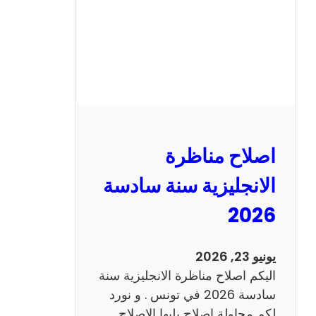
ا
ظ
ر
ة
ا
ل
ف
ر
اصلاح مناظرة
ن
س
الانجليزية سنة سادسة
ي
2026
ة
س
ن
يونيو 23, 2026
ة
اليكم اصلاح مناظرة الانجليزية سنة
س
سادسة 2026 في تونس . و نورد
ا
لكم محاولة اصلاح يليها الاصلاح