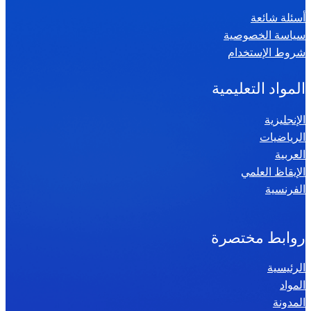
ي
أسئلة شائعة
ا
سياسة الخصوصية
ض
شروط الإستخدام
ي
ا
المواد التعليمية
ت
س
الإنجليزية
الرياضيات
ن
العربية
ة
الإيقاظ العلمي
س
الفرنسية
ا
د
س
روابط مختصرة
ة
الرئيسية
2
المواد
0
المدونة
2