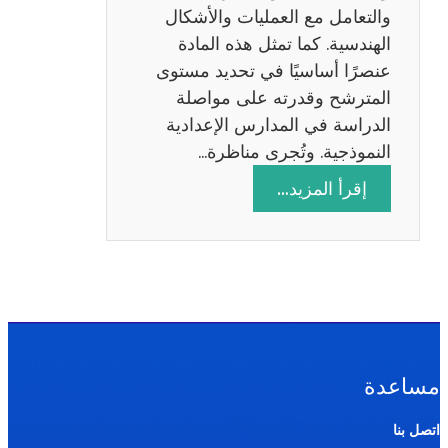
ة
والتعامل مع العمليات والأشكال
2
الهندسية. كما تمثل هذه المادة
0
عنصرًا أساسيًا في تحديد مستوى
2
المترشح وقدرته على مواصلة
6
الدراسة في المدارس الإعدادية
النموذجية. وتُجرى مناظرة…
:
إقرأ المزيد…
م
ن
ا
ظ
ر
ة
ا
مساعدة
ل
ر
اتصل بنا