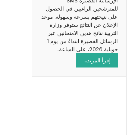
الإرسالية القصيرة SMS
ة
للمترشحين الراغبين في الحصول
م
على نتيجتهم بسرعة وسهولة. موعد
ع
الإعلان عن النتائج ستوفر وزارة
ا
التربية نتائج هذين الامتحانين عبر
ل
الرسائل القصيرة ابتداءً من يوم 1
ا
جويلية 2026، على الساعة…
ص
:
إقرأ المزيد…
ل
ن
ا
ت
ح
ا
ئ
ج
م
ن
ا
ظ