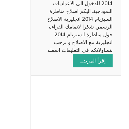
ت
2014 للدخول الى الاعداديات
م
النموذجية. اليكم اصلاح مناظرة
ع
السيزيام 2014 انجليزية الاصلاح
ا
الرسمي شكرا لاتمامك القراءة
ل
حول مناظرة السيزيام 2014
ا
انجليزية مع الاصلاح و نرحب
ص
بتساولاتكم في التعليقات اسفله.
ل
:
إقرأ المزيد…
ا
م
ح
ن
ا
ظ
ر
ة
ا
ل