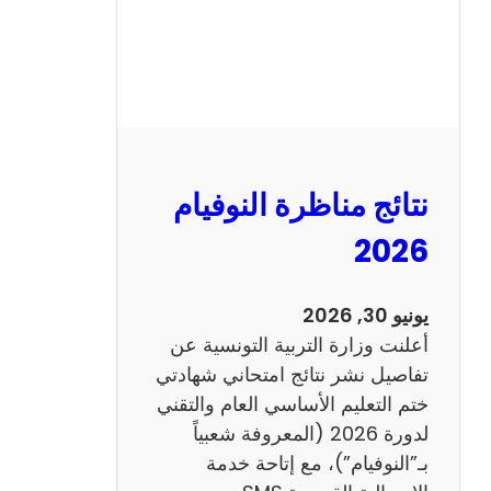
س
ي
ز
ي
ا
م
2
نتائج مناظرة النوفيام
0
1
2026
4
ا
يونيو 30, 2026
ن
أعلنت وزارة التربية التونسية عن
ج
تفاصيل نشر نتائج امتحاني شهادتي
ل
ختم التعليم الأساسي العام والتقني
ي
لدورة 2026 (المعروفة شعبياً
ز
بـ”النوفيام”)، مع إتاحة خدمة
ي