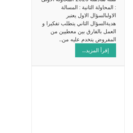
: المحاولة الثانية : المسالة
الاولىالسؤال الاول يعتبر
هديةالسؤال الثاني يتطلب تفكيرا و
العمل بالفارق بين معطيين من
المفروض يتخدم عليه من…
:
إقرأ المزيد…
ا
ص
ل
ا
ح
م
ن
ا
ظ
ر