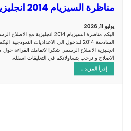
مناظرة السيزيام 2014 انجليزية مع الاصلاح
0
1
3
يوليو 11, 2026
ر
اليكم مناظرة السيزيام 2014 انجليزية 
ي
ا
ض
الاصلاح و نرحب بتساولاتكم في التعليقات اسفله.
ي
:
إقرأ المزيد…
ا
م
ت
ن
م
ا
ع
ظ
ا
ر
ل
ة
ا
ا
ص