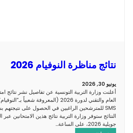
ل
ل
س
ا
ي
ح
ز
ي
ا
م
2
نتائج مناظرة النوفيام 2026
0
1
4
يونيو 30, 2026
ا
أعلنت وزارة التربية التونسية عن تفاصيل نشر نتائج ام
ن
العام والتقني لدورة 2026 (المعروفة شعبي
ج
SMS للمترشحين الراغبين في الحصول على نتيجتهم 
ل
ي
جويلية 2026، على الساعة…
ز