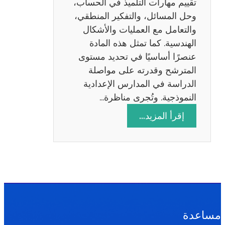
تقييم مهارات التلميذ في الحساب،
س
وحل المسائل، والتفكير المنطقي،
ة
والتعامل مع العمليات والأشكال
2
الهندسية. كما تمثل هذه المادة
0
عنصرًا أساسيًا في تحديد مستوى
2
المترشح وقدرته على مواصلة
6
الدراسة في المدارس الإعدادية
النموذجية. وتُجرى مناظرة…
:
إقرأ المزيد…
م
ن
ا
ظ
ر
ة
ا
مساعدة
ل