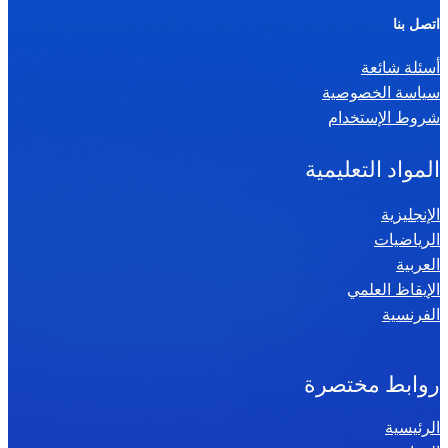
ر
اتصل بنا
ي
أسئلة شائعة
ا
سياسة الخصوصية
ض
شروط الإستخدام
ي
ا
المواد التعليمية
ت
س
الإنجليزية
الرياضيات
ن
العربية
ة
الإيقاظ العلمي
س
الفرنسية
ا
د
س
روابط مختصرة
ة
الرئيسية
2