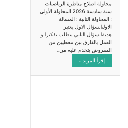
ي
محاولة اصلاح مناظرة الرياضيات
ة
سنة سادسة 2026 المحاولة الأولى
: المحاولة الثانية : المسالة
الاولىالسؤال الاول يعتبر
هديةالسؤال الثاني يتطلب تفكيرا و
العمل بالفارق بين معطيين من
المفروض يتخدم عليه من…
:
إقرأ المزيد…
ا
ص
ل
ا
ح
م
ن
ا