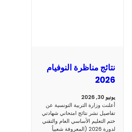
ل
س
ي
ز
ي
ا
م
2
نتائج مناظرة النوفيام
0
1
2026
4
ا
يونيو 30, 2026
ن
أعلنت وزارة التربية التونسية عن
ج
تفاصيل نشر نتائج امتحاني شهادتي
ل
ختم التعليم الأساسي العام والتقني
ي
لدورة 2026 (المعروفة شعبياً