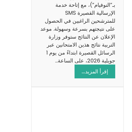
ز
بـ”النوفيام”)، مع إتاحة خدمة
ي
الإرسالية القصيرة SMS
ة
للمترشحين الراغبين في الحصول
م
على نتيجتهم بسرعة وسهولة. موعد
ع
الإعلان عن النتائج ستوفر وزارة
ا
التربية نتائج هذين الامتحانين عبر
ل
الرسائل القصيرة ابتداءً من يوم 1
ا
جويلية 2026، على الساعة…
ص
:
إقرأ المزيد…
ل
ن
ا
ت
ح
ا
ئ
ج
م
ن