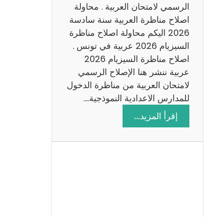
ن
الرسمي لامتحان العربية . محاولة
ة
اصلاح مناظرة العربية سنة سادسة
س
2026 اليكم محاولة اصلاح مناظرة
ا
السيزيام 2026 عربية في تونس .
د
اصلاح مناظرة السيزيام 2026
س
عربية ننشر هنا الإصلاح الرسمي
ة
لامتحان العربية من مناظرة الدخول
2
للمدارس الاعدادية النموذجية.…
0
:
إقرأ المزيد…
2
ا
6
ص
ل
ا
ح
م
ن