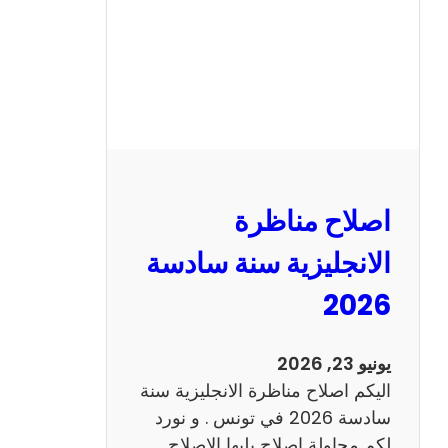
ا
ظ
ر
ة
ا
ل
ف
ر
اصلاح مناظرة
ن
س
الانجليزية سنة سادسة
ي
2026
ة
س
ن
يونيو 23, 2026
ة
اليكم اصلاح مناظرة الانجليزية سنة
س
سادسة 2026 في تونس . و نورد
ا
لكم محاولة اصلاح يليها الاصلاح