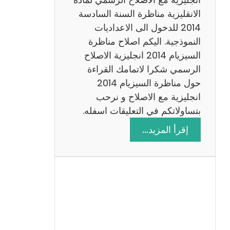
ا
الانقليزية مناظرة السنة السادسة
ت
2014 للدخول الى الاعداديات
م
النموذجية. اليكم اصلاح مناظرة
ع
السيزيام 2014 انجليزية الاصلاح
ا
الرسمي شكرا لاتمامك القراءة
ل
حول مناظرة السيزيام 2014
ا
انجليزية مع الاصلاح و نرحب
ص
بتساولاتكم في التعليقات اسفله.
ل
:
إقرأ المزيد…
ا
م
ح
ن
ا
ظ
ر
ة
ا