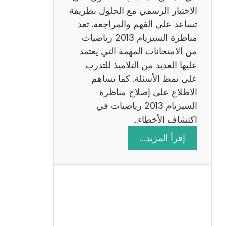
ي
الاختبار الرسمي مع الحلول بطريقة
ة
تساعد على الفهم والمراجعة. تعد
م
مناظرة السيزيام 2013 رياضيات
ع
من الامتحانات المهمة التي يعتمد
ا
عليها العديد من التلاميذ للتدرب
ل
على نمط الأسئلة. كما يساهم
ا
الاطلاع على إصلاح مناظرة
ص
السيزيام 2013 رياضيات في
ل
اكتشاف الأخطاء…
ا
:
إقرأ المزيد…
ح
م
ن
ا
ظ
ر
ة