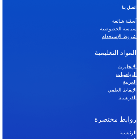
ر
اتصل بنا
ي
أسئلة شائعة
ا
سياسة الخصوصية
ض
شروط الإستخدام
ي
ا
المواد التعليمية
ت
س
الإنجليزية
الرياضيات
ن
العربية
ة
الإيقاظ العلمي
س
الفرنسية
ا
د
س
روابط مختصرة
ة
الرئيسية
2