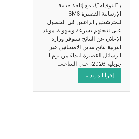
ز
بـ”النوفيام”)، مع إتاحة خدمة
ي
الإرسالية القصيرة SMS
ة
للمترشحين الراغبين في الحصول
م
على نتيجتهم بسرعة وسهولة. موعد
ع
الإعلان عن النتائج ستوفر وزارة
ا
التربية نتائج هذين الامتحانين عبر
ل
الرسائل القصيرة ابتداءً من يوم 1
ا
جويلية 2026، على الساعة…
ص
:
إقرأ المزيد…
ل
ن
ا
ت
ح
ا
ئ
ج
م
ن