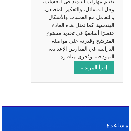
تقييم مهارات التلميذ في الحساب،
س
وحل المسائل، والتفكير المنطقي،
ة
والتعامل مع العمليات والأشكال
2
الهندسية. كما تمثل هذه المادة
0
عنصرًا أساسيًا في تحديد مستوى
2
المترشح وقدرته على مواصلة
6
الدراسة في المدارس الإعدادية
النموذجية. وتُجرى مناظرة…
:
إقرأ المزيد…
م
ن
ا
ظ
ر
ة
ا
مساعدة
ل