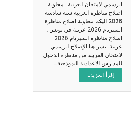
ن
الرسمي لامتحان العربية . محاولة
ة
اصلاح مناظرة العربية سنة سادسة
س
2026 اليكم محاولة اصلاح مناظرة
ا
السيزيام 2026 عربية في تونس .
د
اصلاح مناظرة السيزيام 2026
س
عربية ننشر هنا الإصلاح الرسمي
ة
لامتحان العربية من مناظرة الدخول
2
للمدارس الاعدادية النموذجية.…
0
:
إقرأ المزيد…
2
ا
6
ص
ل
ا
ح
م
ن