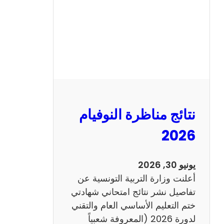
ل
س
ي
ز
ي
ا
م
2
نتائج مناظرة النوفيام
0
1
2026
4
ا
يونيو 30, 2026
ن
أعلنت وزارة التربية التونسية عن
ج
تفاصيل نشر نتائج امتحاني شهادتي
ل
ختم التعليم الأساسي العام والتقني
ي
لدورة 2026 (المعروفة شعبياً