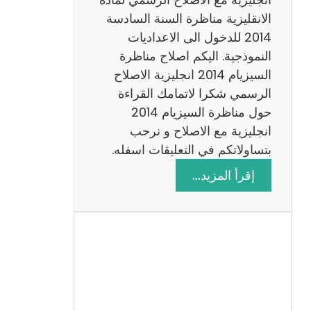
ا
الانقليزية مناظرة السنة السادسة
ت
2014 للدخول الى الاعداديات
م
النموذجية. اليكم اصلاح مناظرة
ع
السيزيام 2014 انجليزية الاصلاح
ا
الرسمي شكرا لاتمامك القراءة
ل
حول مناظرة السيزيام 2014
ا
انجليزية مع الاصلاح و نرحب
ص
بتساولاتكم في التعليقات اسفله.
ل
:
إقرأ المزيد…
ا
م
ح
ن
ا
ظ
ر
ة
ا