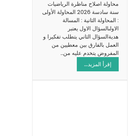
ي
محاولة اصلاح مناظرة الرياضيات
ة
سنة سادسة 2026 المحاولة الأولى
: المحاولة الثانية : المسالة
الاولىالسؤال الاول يعتبر
هديةالسؤال الثاني يتطلب تفكيرا و
العمل بالفارق بين معطيين من
المفروض يتخدم عليه من…
:
إقرأ المزيد…
ا
ص
ل
ا
ح
م
ن
ا