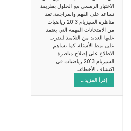
ي
الاختبار الرسمي مع الحلول بطريقة
ة
تساعد على الفهم والمراجعة. تعد
م
مناظرة السيزيام 2013 رياضيات
ع
من الامتحانات المهمة التي يعتمد
ا
عليها العديد من التلاميذ للتدرب
ل
على نمط الأسئلة. كما يساهم
ا
الاطلاع على إصلاح مناظرة
ص
السيزيام 2013 رياضيات في
ل
اكتشاف الأخطاء…
ا
:
إقرأ المزيد…
ح
م
ن
ا
ظ
ر
ة