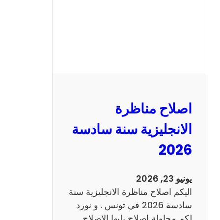
ا
ظ
ر
ة
ا
ل
ف
ر
اصلاح مناظرة
ن
س
الانجليزية سنة سادسة
ي
2026
ة
س
ن
يونيو 23, 2026
ة
اليكم اصلاح مناظرة الانجليزية سنة
س
سادسة 2026 في تونس . و نورد
ا
لكم محاولة اصلاح يليها الاصلاح