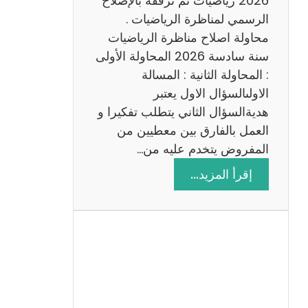
2026 رياضيات ثم نرفقه بالإصلاح
ب
الرسمي لمناظرة الرياضيات .
ي
محاولة اصلاح مناظرة الرياضيات
ة
سنة سادسة 2026 المحاولة الأولى
: المحاولة الثانية : المسالة
الاولىالسؤال الاول يعتبر
هديةالسؤال الثاني يتطلب تفكيرا و
العمل بالفارق بين معطيين من
المفروض يتخدم عليه من…
:
إقرأ المزيد…
ا
ص
ل
ا
ح
م
ن