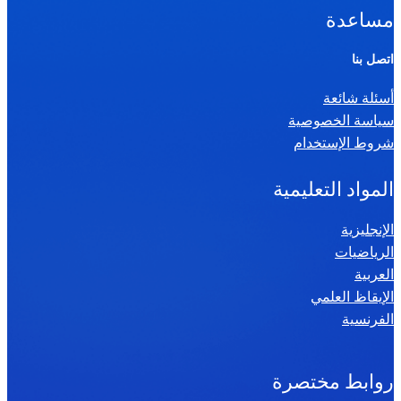
ا
مساعدة
ل
ر
اتصل بنا
ي
أسئلة شائعة
ا
سياسة الخصوصية
ض
شروط الإستخدام
ي
ا
المواد التعليمية
ت
س
الإنجليزية
الرياضيات
ن
العربية
ة
الإيقاظ العلمي
س
الفرنسية
ا
د
س
روابط مختصرة
ة