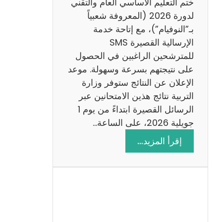
ختم التعليم الأساسي العام والتقني
ي
لدورة 2026 (المعروفة شعبياً
ز
بـ”النوفيام”)، مع إتاحة خدمة
ي
الإرسالية القصيرة SMS
ة
للمترشحين الراغبين في الحصول
م
على نتيجتهم بسرعة وسهولة. موعد
ع
الإعلان عن النتائج ستوفر وزارة
ا
التربية نتائج هذين الامتحانين عبر
ل
الرسائل القصيرة ابتداءً من يوم 1
ا
جويلية 2026، على الساعة…
ص
:
إقرأ المزيد…
ل
ن
ا
ت
ح
ا
ئ
ج
م