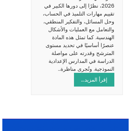
ا
2026، نظرًا إلى دورها الكبير في
د
تقييم مهارات التلميذ في الحساب،
س
وحل المسائل، والتفكير المنطقي،
ة
والتعامل مع العمليات والأشكال
2
الهندسية. كما تمثل هذه المادة
0
عنصرًا أساسيًا في تحديد مستوى
2
المترشح وقدرته على مواصلة
6
الدراسة في المدارس الإعدادية
النموذجية. وتُجرى مناظرة…
:
إقرأ المزيد…
م
ن
ا
ظ
ر
ة