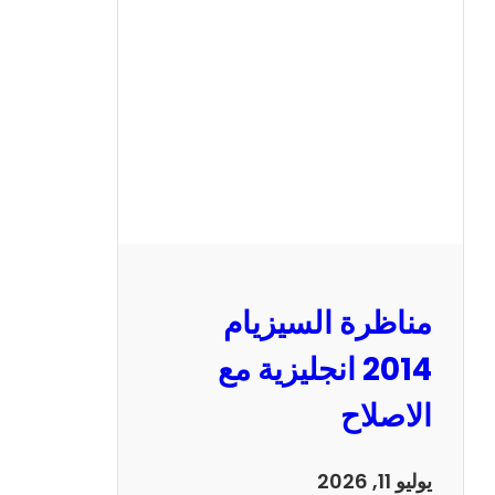
ر
ة
ا
ل
س
ي
ز
ي
ا
م
2
مناظرة السيزيام
0
1
2014 انجليزية مع
3
الاصلاح
ر
ي
ا
يوليو 11, 2026