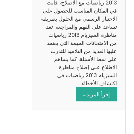
ي
2013 رياضيات مع الاصلاح، فأنت
ز
في المكان المناسب للحصول على
ي
الاختبار الرسمي مع الحلول بطريقة
ة
تساعد على الفهم والمراجعة. تعد
م
مناظرة السيزيام 2013 رياضيات
ع
من الامتحانات المهمة التي يعتمد
ا
عليها العديد من التلاميذ للتدرب
ل
على نمط الأسئلة. كما يساهم
ا
الاطلاع على إصلاح مناظرة
ص
السيزيام 2013 رياضيات في
ل
اكتشاف الأخطاء…
ا
:
إقرأ المزيد…
ح
م
ن
ا
ظ