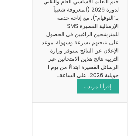
ختم التعليم الأساسي العام والتقني
ي
لدورة 2026 (المعروفة شعبياً
ز
بـ”النوفيام”)، مع إتاحة خدمة
ي
الإرسالية القصيرة SMS
ة
للمترشحين الراغبين في الحصول
م
على نتيجتهم بسرعة وسهولة. موعد
ع
الإعلان عن النتائج ستوفر وزارة
ا
التربية نتائج هذين الامتحانين عبر
ل
الرسائل القصيرة ابتداءً من يوم 1
ا
جويلية 2026، على الساعة…
ص
:
إقرأ المزيد…
ل
ن
ا
ت
ح
ا
ئ
ج
م