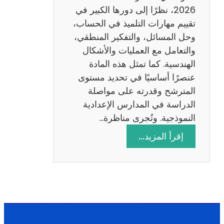
ا
2026، نظرًا إلى دورها الكبير في
د
تقييم مهارات التلميذ في الحساب،
س
وحل المسائل، والتفكير المنطقي،
ة
والتعامل مع العمليات والأشكال
2
الهندسية. كما تمثل هذه المادة
0
عنصرًا أساسيًا في تحديد مستوى
2
المترشح وقدرته على مواصلة
6
الدراسة في المدارس الإعدادية
النموذجية. وتُجرى مناظرة…
:
إقرأ المزيد…
م
ن
ا
ظ
ر
ة