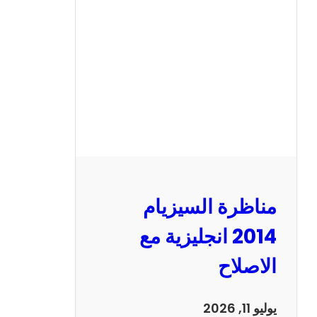
ر
ة
ا
ل
س
ي
ز
ي
ا
م
2
مناظرة السيزيام
0
1
2014 انجليزية مع
3
الاصلاح
ر
ي
ا
يوليو 11, 2026