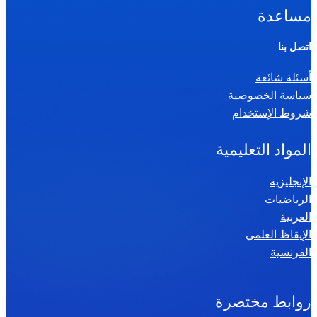
ا
مساعدة
ل
ر
اتصل بنا
ي
أسئلة شائعة
ا
سياسة الخصوصية
ض
شروط الإستخدام
ي
ا
المواد التعليمية
ت
س
الإنجليزية
الرياضيات
ن
العربية
ة
الإيقاظ العلمي
س
الفرنسية
ا
د
س
روابط مختصرة
ة