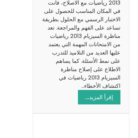
ي
2013 رياضيات مع الاصلاح، فأنت
ز
في المكان المناسب للحصول على
ي
الاختبار الرسمي مع الحلول بطريقة
ة
تساعد على الفهم والمراجعة. تعد
م
مناظرة السيزيام 2013 رياضيات
ع
من الامتحانات المهمة التي يعتمد
ا
عليها العديد من التلاميذ للتدرب
ل
على نمط الأسئلة. كما يساهم
ا
الاطلاع على إصلاح مناظرة
ص
السيزيام 2013 رياضيات في
ل
اكتشاف الأخطاء…
ا
:
إقرأ المزيد…
ح
م
ن
ا
ظ