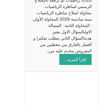
2026 رياضيات ثم نرفقه بالإصلاح
ب
الرسمي لمناظرة الرياضيات .
ي
محاولة اصلاح مناظرة الرياضيات
ة
سنة سادسة 2026 المحاولة الأولى
: المحاولة الثانية : المسالة
الاولىالسؤال الاول يعتبر
هديةالسؤال الثاني يتطلب تفكيرا و
العمل بالفارق بين معطيين من
المفروض يتخدم عليه من…
:
إقرأ المزيد…
ا
ص
ل
ا
ح
م
ن