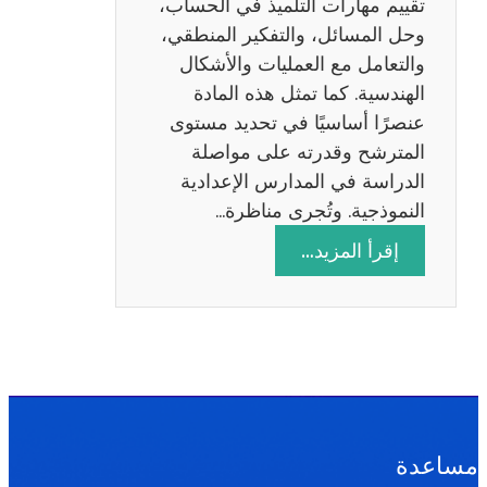
تقييم مهارات التلميذ في الحساب،
س
وحل المسائل، والتفكير المنطقي،
ة
والتعامل مع العمليات والأشكال
2
الهندسية. كما تمثل هذه المادة
0
عنصرًا أساسيًا في تحديد مستوى
2
المترشح وقدرته على مواصلة
6
الدراسة في المدارس الإعدادية
النموذجية. وتُجرى مناظرة…
:
إقرأ المزيد…
م
ن
ا
ظ
ر
ة
ا
مساعدة
ل