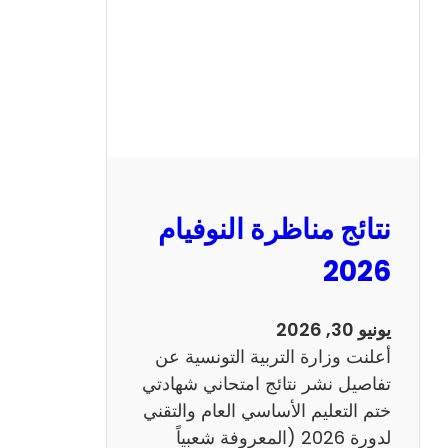
ل
س
ي
ز
ي
ا
م
2
نتائج مناظرة النوفيام
0
1
2026
4
ا
يونيو 30, 2026
ن
أعلنت وزارة التربية التونسية عن
ج
تفاصيل نشر نتائج امتحاني شهادتي
ل
ختم التعليم الأساسي العام والتقني
ي
لدورة 2026 (المعروفة شعبياً