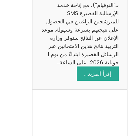
ز
بـ”النوفيام”)، مع إتاحة خدمة
ي
الإرسالية القصيرة SMS
ة
للمترشحين الراغبين في الحصول
م
على نتيجتهم بسرعة وسهولة. موعد
ع
الإعلان عن النتائج ستوفر وزارة
ا
التربية نتائج هذين الامتحانين عبر
ل
الرسائل القصيرة ابتداءً من يوم 1
ا
جويلية 2026، على الساعة…
ص
:
إقرأ المزيد…
ل
ن
ا
ت
ح
ا
ئ
ج
م
ن