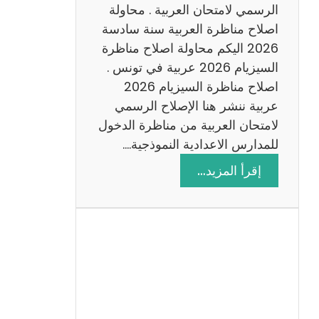
ن
الرسمي لامتحان العربية . محاولة
ة
اصلاح مناظرة العربية سنة سادسة
س
2026 اليكم محاولة اصلاح مناظرة
ا
السيزيام 2026 عربية في تونس .
د
اصلاح مناظرة السيزيام 2026
س
عربية ننشر هنا الإصلاح الرسمي
ة
لامتحان العربية من مناظرة الدخول
2
للمدارس الاعدادية النموذجية.…
0
:
إقرأ المزيد…
2
ا
6
ص
ل
ا
ح
م
ن