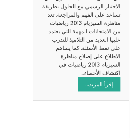
ي
الاختبار الرسمي مع الحلول بطريقة
ة
تساعد على الفهم والمراجعة. تعد
م
مناظرة السيزيام 2013 رياضيات
ع
من الامتحانات المهمة التي يعتمد
ا
عليها العديد من التلاميذ للتدرب
ل
على نمط الأسئلة. كما يساهم
ا
الاطلاع على إصلاح مناظرة
ص
السيزيام 2013 رياضيات في
ل
اكتشاف الأخطاء…
ا
:
إقرأ المزيد…
ح
م
ن
ا
ظ
ر
ة