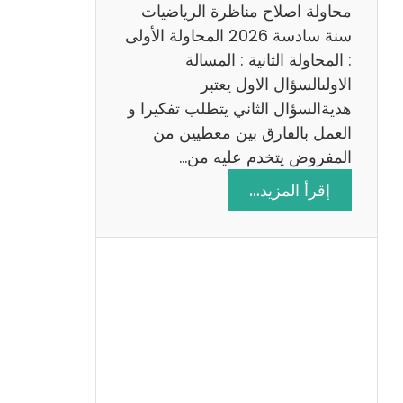
ي
محاولة اصلاح مناظرة الرياضيات
ة
سنة سادسة 2026 المحاولة الأولى
: المحاولة الثانية : المسالة
الاولىالسؤال الاول يعتبر
هديةالسؤال الثاني يتطلب تفكيرا و
العمل بالفارق بين معطيين من
المفروض يتخدم عليه من…
:
إقرأ المزيد…
ا
ص
ل
ا
ح
م
ن
ا