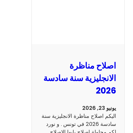
ا
ظ
ر
ة
ا
ل
ف
ر
اصلاح مناظرة
ن
س
الانجليزية سنة سادسة
ي
2026
ة
س
ن
يونيو 23, 2026
ة
اليكم اصلاح مناظرة الانجليزية سنة
س
سادسة 2026 في تونس . و نورد
ا
لكم محاولة اصلاح يليها الاصلاح