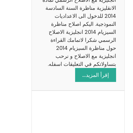
ا
الانقليزية مناظرة السنة السادسة
ت
2014 للدخول الى الاعداديات
م
النموذجية. اليكم اصلاح مناظرة
ع
السيزيام 2014 انجليزية الاصلاح
ا
الرسمي شكرا لاتمامك القراءة
ل
حول مناظرة السيزيام 2014
ا
انجليزية مع الاصلاح و نرحب
ص
بتساولاتكم في التعليقات اسفله.
ل
:
إقرأ المزيد…
ا
م
ح
ن
ا
ظ
ر
ة
ا