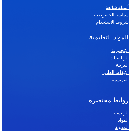
ي
أسئلة شائعة
ا
سياسة الخصوصية
ض
شروط الإستخدام
ي
ا
المواد التعليمية
ت
س
الإنجليزية
الرياضيات
ن
العربية
ة
الإيقاظ العلمي
س
الفرنسية
ا
د
س
روابط مختصرة
ة
الرئيسية
2
المواد
0
المدونة
2