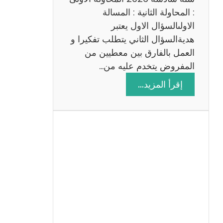
: المحاولة الثانية : المسالة
الاولىالسؤال الاول يعتبر
هديةالسؤال الثاني يتطلب تفكيرا و
العمل بالفارق بين معطيين من
المفروض يتخدم عليه من…
:
إقرأ المزيد…
ا
ص
ل
ا
ح
م
ن
ا
ظ
ر