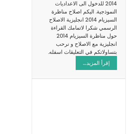
ت
2014 للدخول الى الاعداديات
م
النموذجية. اليكم اصلاح مناظرة
ع
السيزيام 2014 انجليزية الاصلاح
ا
الرسمي شكرا لاتمامك القراءة
ل
حول مناظرة السيزيام 2014
ا
انجليزية مع الاصلاح و نرحب
ص
بتساولاتكم في التعليقات اسفله.
ل
:
إقرأ المزيد…
ا
م
ح
ن
ا
ظ
ر
ة
ا
ل