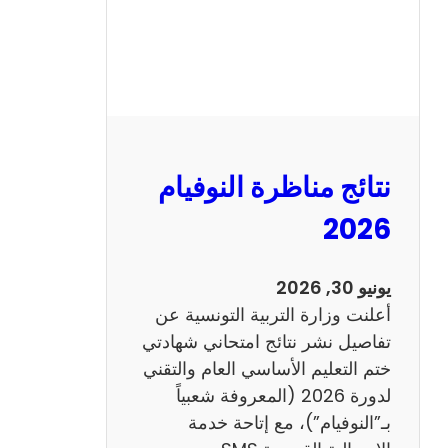
س
ي
ز
ي
ا
م
2
نتائج مناظرة النوفيام
0
1
2026
4
ا
يونيو 30, 2026
ن
أعلنت وزارة التربية التونسية عن
ج
تفاصيل نشر نتائج امتحاني شهادتي
ل
ختم التعليم الأساسي العام والتقني
ي
لدورة 2026 (المعروفة شعبياً
ز
بـ”النوفيام”)، مع إتاحة خدمة
ي