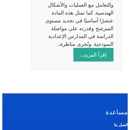
ة
والتعامل مع العمليات والأشكال
2
الهندسية. كما تمثل هذه المادة
0
عنصرًا أساسيًا في تحديد مستوى
2
المترشح وقدرته على مواصلة
6
الدراسة في المدارس الإعدادية
النموذجية. وتُجرى مناظرة…
:
إقرأ المزيد…
م
ن
ا
ظ
ر
ة
ا
مساعدة
ل
ر
اتصل بنا