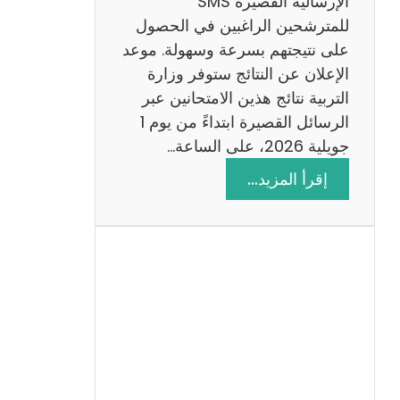
الإرسالية القصيرة SMS
ة
للمترشحين الراغبين في الحصول
م
على نتيجتهم بسرعة وسهولة. موعد
ع
الإعلان عن النتائج ستوفر وزارة
ا
التربية نتائج هذين الامتحانين عبر
ل
الرسائل القصيرة ابتداءً من يوم 1
ا
جويلية 2026، على الساعة…
ص
:
إقرأ المزيد…
ل
ن
ا
ت
ح
ا
ئ
ج
م
ن
ا
ظ