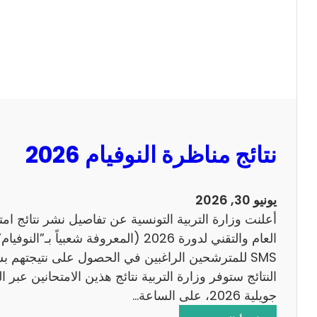
ل
ل
س
ا
ي
ح
ز
ي
ا
م
2
نتائج مناظرة النوفيام 2026
0
1
4
يونيو 30, 2026
ا
أعلنت وزارة التربية التونسية عن تفاصيل نشر نتائج ام
ن
العام والتقني لدورة 2026 (المعروفة شعبي
ج
SMS للمترشحين الراغبين في الحصول على نتيجتهم 
ل
ي
جويلية 2026، على الساعة…
ز