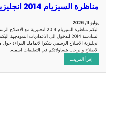
مناظرة السيزيام 2014 انجليزية مع الاصلاح
0
1
3
يوليو 11, 2026
ر
اليكم مناظرة السيزيام 2014 انجليزية 
ي
ا
ض
الاصلاح و نرحب بتساولاتكم في التعليقات اسفله.
ي
:
إقرأ المزيد…
ا
م
ت
ن
م
ا
ع
ظ
ا
ر
ل
ة
ا
ا
ص