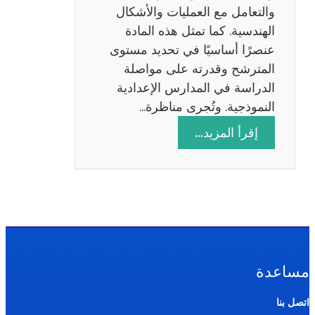
ة
والتعامل مع العمليات والأشكال
2
الهندسية. كما تمثل هذه المادة
0
عنصرًا أساسيًا في تحديد مستوى
2
المترشح وقدرته على مواصلة
6
الدراسة في المدارس الإعدادية
النموذجية. وتُجرى مناظرة…
:
إقرأ المزيد…
م
ن
ا
ظ
ر
ة
ا
مساعدة
ل
ر
اتصل بنا