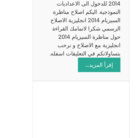
ت
2014 للدخول الى الاعداديات
م
النموذجية. اليكم اصلاح مناظرة
ع
السيزيام 2014 انجليزية الاصلاح
ا
الرسمي شكرا لاتمامك القراءة
ل
حول مناظرة السيزيام 2014
ا
انجليزية مع الاصلاح و نرحب
ص
بتساولاتكم في التعليقات اسفله.
ل
:
إقرأ المزيد…
ا
م
ح
ن
ا
ظ
ر
ة
ا
ل