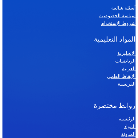
ي
أسئلة شائعة
ا
سياسة الخصوصية
ض
شروط الإستخدام
ي
ا
المواد التعليمية
ت
س
الإنجليزية
الرياضيات
ن
العربية
ة
الإيقاظ العلمي
س
الفرنسية
ا
د
س
روابط مختصرة
ة
الرئيسية
2
المواد
0
المدونة
2