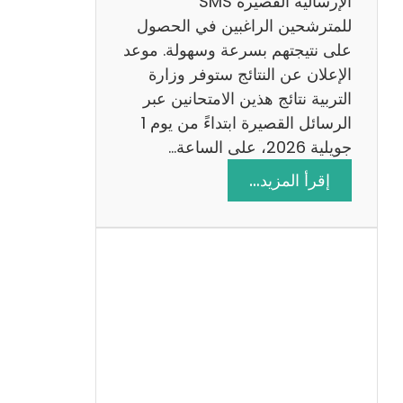
الإرسالية القصيرة SMS
ة
للمترشحين الراغبين في الحصول
م
على نتيجتهم بسرعة وسهولة. موعد
ع
الإعلان عن النتائج ستوفر وزارة
ا
التربية نتائج هذين الامتحانين عبر
ل
الرسائل القصيرة ابتداءً من يوم 1
ا
جويلية 2026، على الساعة…
ص
:
إقرأ المزيد…
ل
ن
ا
ت
ح
ا
ئ
ج
م
ن
ا
ظ