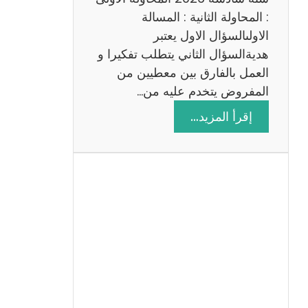
: المحاولة الثانية : المسالة
الاولىالسؤال الاول يعتبر
هديةالسؤال الثاني يتطلب تفكيرا و
العمل بالفارق بين معطيين من
المفروض يتخدم عليه من…
:
إقرأ المزيد…
ا
ص
ل
ا
ح
م
ن
ا
ظ
ر