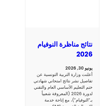
س
ي
ز
ي
ا
م
2
نتائج مناظرة النوفيام
0
1
2026
4
ا
يونيو 30, 2026
ن
أعلنت وزارة التربية التونسية عن
ج
تفاصيل نشر نتائج امتحاني شهادتي
ل
ختم التعليم الأساسي العام والتقني
ي
لدورة 2026 (المعروفة شعبياً
ز
بـ”النوفيام”)، مع إتاحة خدمة
ي