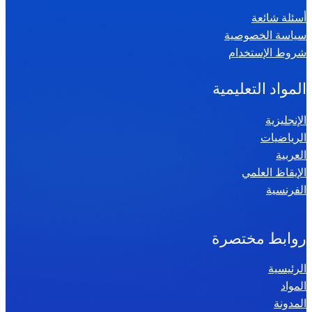
ي
أسئلة شائعة
ا
سياسة الخصوصية
ض
شروط الإستخدام
ي
ا
المواد التعليمية
ت
س
الإنجليزية
الرياضيات
ن
العربية
ة
الإيقاظ العلمي
س
الفرنسية
ا
د
س
روابط مختصرة
ة
الرئيسية
2
المواد
0
المدونة
2