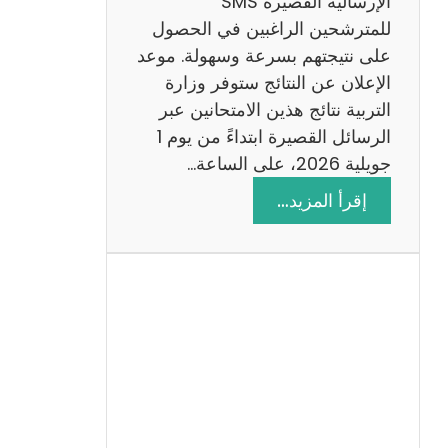
الإرسالية القصيرة SMS
ة
للمترشحين الراغبين في الحصول
م
على نتيجتهم بسرعة وسهولة. موعد
ع
الإعلان عن النتائج ستوفر وزارة
ا
التربية نتائج هذين الامتحانين عبر
ل
الرسائل القصيرة ابتداءً من يوم 1
ا
جويلية 2026، على الساعة…
ص
:
إقرأ المزيد…
ل
ن
ا
ت
ح
ا
ئ
ج
م
ن
ا
ظ