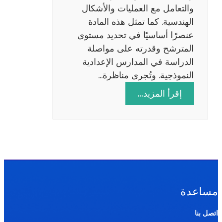
ة
والتعامل مع العمليات والأشكال
2
الهندسية. كما تمثل هذه المادة
0
عنصرًا أساسيًا في تحديد مستوى
2
المترشح وقدرته على مواصلة
6
الدراسة في المدارس الإعدادية
النموذجية. وتُجرى مناظرة…
:
إقرأ المزيد…
م
ن
ا
ظ
ر
ة
ا
مساعدة
ل
ر
اتصل بنا