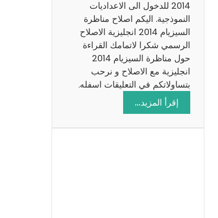
ت
2014 للدخول الى الاعداديات
م
النموذجية. اليكم اصلاح مناظرة
ع
السيزيام 2014 انجليزية الاصلاح
ا
الرسمي شكرا لاتمامك القراءة
ل
حول مناظرة السيزيام 2014
ا
انجليزية مع الاصلاح و نرحب
ص
بتساولاتكم في التعليقات اسفله.
ل
:
إقرأ المزيد…
ا
م
ح
ن
ا
ظ
ر
ة
ا
ل