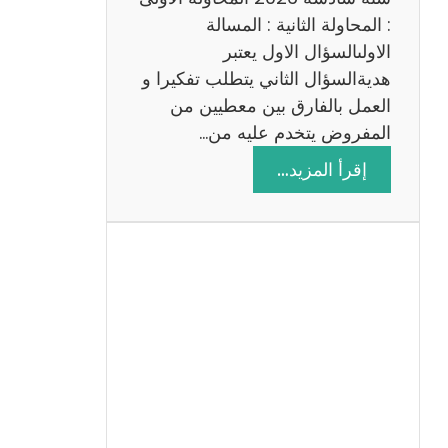
: المحاولة الثانية : المسالة
الاولىالسؤال الاول يعتبر
هديةالسؤال الثاني يتطلب تفكيرا و
العمل بالفارق بين معطيين من
المفروض يتخدم عليه من…
:
إقرأ المزيد…
ا
ص
ل
ا
ح
م
ن
ا
ظ
ر