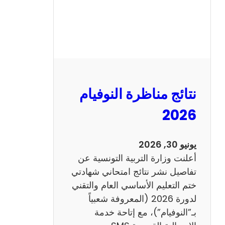
س
ي
ز
ي
ا
م
2
نتائج مناظرة النوفيام
0
1
2026
4
ا
يونيو 30, 2026
ن
أعلنت وزارة التربية التونسية عن
ج
تفاصيل نشر نتائج امتحاني شهادتي
ل
ختم التعليم الأساسي العام والتقني
ي
لدورة 2026 (المعروفة شعبياً
ز
بـ”النوفيام”)، مع إتاحة خدمة
ي