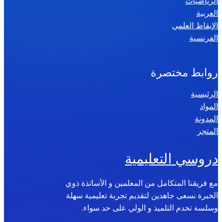
الرياضيات
العربية
الإيقاظ العلمي
الفرنسية
روابط مختصرة
الرئيسية
المواد
المدونة
المتجر
دروسي التعليمية
مع فريقنا المتكامل من المعلمين و الأساتذة ذوي
الخبرة نسعى جاهدين لتقديم تجربة تعليمية سهلة
وسلسة تخدم التلميذ و الولي على حد سواء.