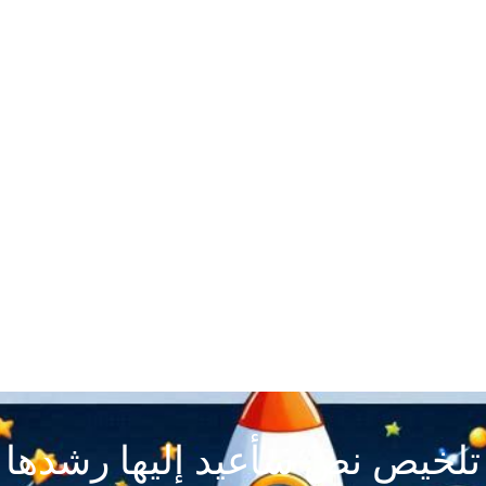
تلخيص نص سأعيد إليها رشدها