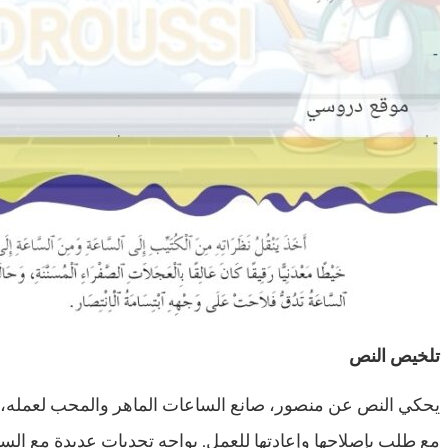
تلخيص النص
يحكي النص عن منصور، صانع الساعات الماهر والمحب لعمله، ا
مع طلب بإصلاحها وإعادتها للعمل. يواجه تحديات عديدة مع الساع