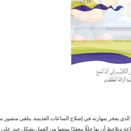
لذي يفخر بمهارته في إصلاح الساعات القديمة. يتلقى منصور 
ة ويلاحظ أن بها خللًا معقدًا يمنعها من العمل بشكل جيد. على 