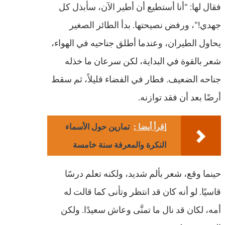
فقال لها: “أنا أستطيع أن أطير الآن، سأبذل كل
جهدي!”، ورفض نصيحتها. بدأ الطائر الصغير
يحاول الطيران، وعندما أطلق جناحيه في الهواء،
شعر بالقوة في البداية، لكن سرعان ما خذله
جناحه الضعيف. فطار في الفضاء قليلاً، ثم سقط
أرضًا بعد أن فقد توازنه.
إقرأ أيضا :
تمارين حول الأسماء
النكرة والمعرفة سنة خامسة
حينما وقع، شعر بألم شديد، ولكنه تعلم درسًا
قاسيًا. لو أنه كان قد انتظر وتأنى كما قالت له
أمه، لكان قد نال ما تمنَّى وعاش سعيدًا. ولكن