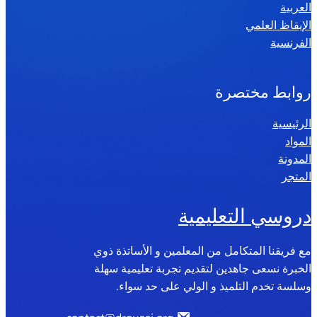
العربية
الإيقاظ العلمي
الفرنسية
روابط مختصرة
الرئيسية
المواد
المدونة
المتجر
دروسي التعليمية
مع فريقنا المتكامل من المعلمين و الأساتذة ذوي
الخبرة نسعى جاهدين لتقديم تجربة تعليمية سهلة
وسلسة تخدم التلميذ و الولي على حد سواء.