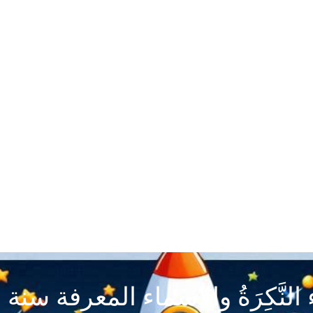
النَّكِرَةُ والاسماء المعرفة سن