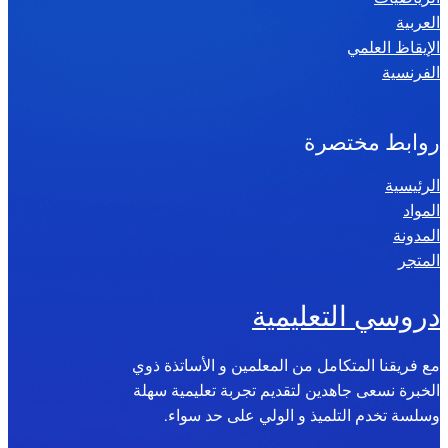
العربية
الإيقاظ العلمي
الفرنسية
روابط مختصرة
الرئيسية
المواد
المدونة
المتجر
دروسي التعليمية
مع فريقنا المتكامل من المعلمين و الأساتذة ذوي
الخبرة نسعى جاهدين لتقديم تجربة تعليمية سهلة
وسلسة تخدم التلميذ و الولي على حد سواء.